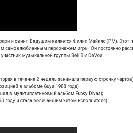
ари и свинг. Ведущим является Филип Майклс (PM). Этот п
мым самовлюбленным персонажем игры. Он постоянно расск
 участник музыкальной группы Bell Biv DeVoe.
 которая в течение 2 недель занимала первую строчку чартов)
озицией в альбоме Guys 1988 года);
ошел в мультиплатиновый альбом Funky Divas);
990 году и стала величайшим хитом исполнителя).