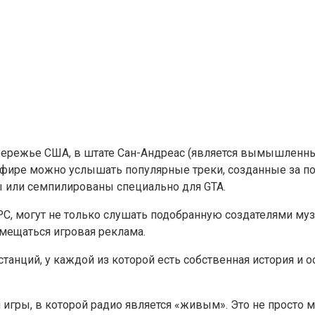
обережье США, в штате Сан-Андреас (является вымышленн
фире можно услышать популярные треки, созданные за пос
ы или семпилированы специально для GTA.
C, могут не только слушать подобранную создателями музы
ещаться игровая реклама.
станций, у каждой из которой есть собственная история и
й игры, в которой радио является «живым». Это не просто