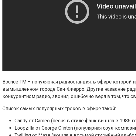
Bounce FM – популярная радиостанция, в эфире которой п
вымышленном городе Сан-Фиерро. Другие название радиок
конкурентном радио, звонил, ошибочно веря в том, что 
Список самых популярных треков в эфире такой:
Candy от Cameo (песня в стиле фанк вышла в 1986 г
Loopzilla от George Clinton (популярная соул-композ
Twilling от Maze (вошла в восьмой студийный альбом