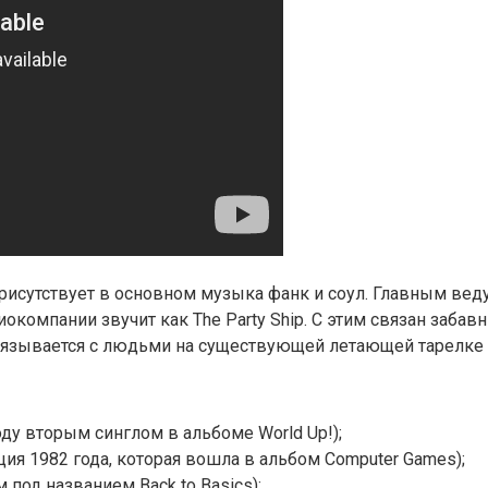
рисутствует в основном музыка фанк и соул. Главным веду
омпании звучит как The Party Ship. С этим связан забавн
связывается с людьми на существующей летающей тарелке с
оду вторым синглом в альбоме World Up!);
иция 1982 года, которая вошла в альбом Computer Games);
 под названием Back to Basics);