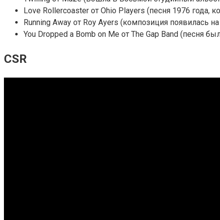
Love Rollercoaster от Ohio Players (песня 1976 года,
Running Away от Roy Ayers (композиция появилась на 
You Dropped a Bomb on Me от The Gap Band (песня бы
CSR