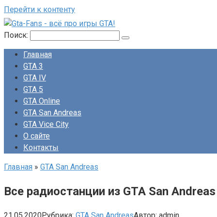
Перейти к контенту
Поиск:
Главная
GTA 3
GTA IV
GTA 5
GTA Online
GTA San Andreas
GTA Vice City
О сайте
Контакты
Главная
»
GTA San Andreas
Все радиостанции из GTA San Andreas
21.05.2020
Рубрика:
GTA San Andreas
Автор:
admin